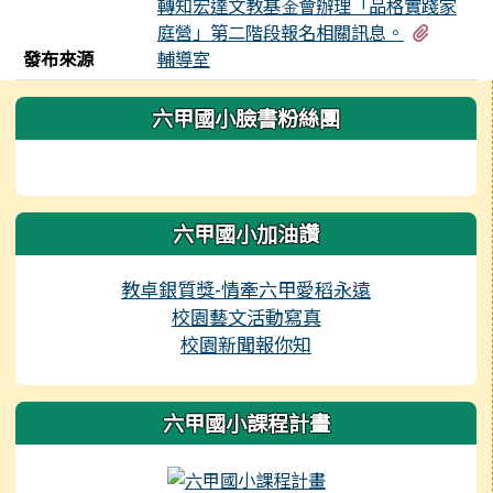
轉知宏達文教基⾦會辦理「品格實踐家
有1個
庭營」第二階段報名相關訊息。
發布來源
輔導室
左邊區域內容
六甲國小臉書粉絲團
六甲國小加油讚
教卓銀質獎-情牽六甲愛稻永遠
校園藝文活動寫真
校園新聞報你知
六甲國小課程計畫