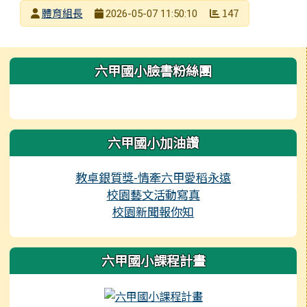
發布者
體育組長
147
2026-05-07 11:50:10
發布日期
瀏覽次數
左邊區域內容
六甲國小臉書粉絲團
六甲國小加油讚
教卓銀質獎-情牽六甲愛稻永遠
校園藝文活動寫真
校園新聞報你知
六甲國小課程計畫