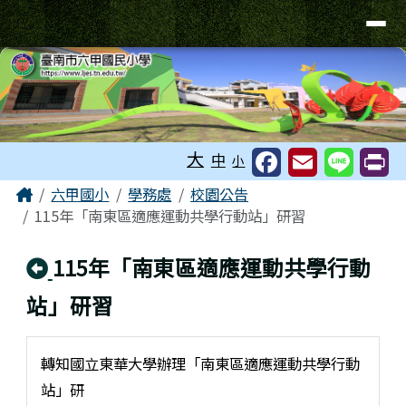
台南市六甲區六甲國民小學
導覽列
跳至主內容區
工具列
大
中
小
頁尾區域
主內容區域
Home
六甲國小
學務處
校園公告
115年「南東區適應運動共學行動站」研習
回上頁
115年「南東區適應運動共學行動
站」研習
轉知國立東華大學辦理「南東區適應運動共學行動
站」研