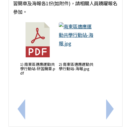
習簡章及海報各1份(如附件)，請相關人員踴躍報名
參加。
1) 南東區適應運動共
2) 南東區適應運動共
學行動站-研習簡章.p
學行動站-海報.jpg
df
上一筆：有關臺南市115年度兒童權利公約創意圖卡
下一筆：