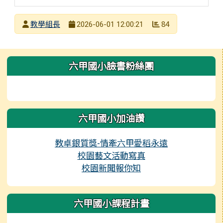
發布者
教學組長
84
2026-06-01 12:00:21
發布日期
瀏覽次數
左邊區域內容
六甲國小臉書粉絲團
六甲國小加油讚
教卓銀質獎-情牽六甲愛稻永遠
校園藝文活動寫真
校園新聞報你知
六甲國小課程計畫