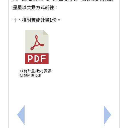
盡量以共乘方式前往。
十、檢附實施計畫1份。
1) 施計畫-教材資源
研發研習.pdf
上一筆：國立自然科學博物館辦理「115年科宇宙悠
下一筆：