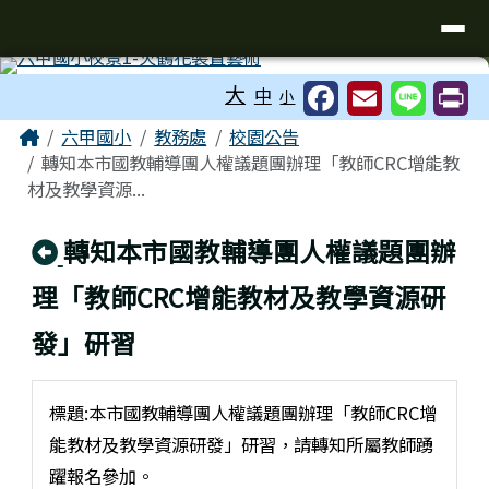
台南市六甲區六甲國民小學
導覽列
跳至主內容區
工具列
大
中
小
頁尾區域
主內容區域
Home
六甲國小
教務處
校園公告
轉知本市國教輔導團人權議題團辦理「教師CRC增能教
材及教學資源...
回上頁
轉知本市國教輔導團人權議題團辦
理「教師CRC增能教材及教學資源研
發」研習
標題:本市國教輔導團人權議題團辦理「教師CRC增
能教材及教學資源研發」研習，請轉知所屬教師踴
躍報名參加。